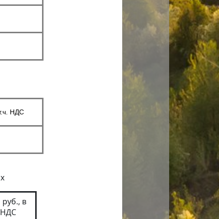
т.ч. НДС
х
руб., в
. НДС