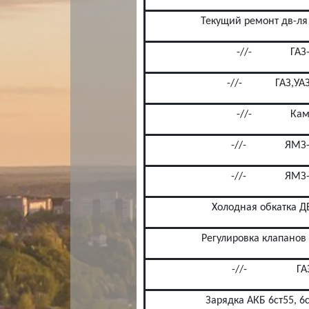
Текущий ремонт дв-ля
-//-
ГАЗ
-//-
ГАЗ,УА
-//-
Кам
-//-
ЯМЗ-
-//-
ЯМЗ-
Холодная обкатка Д
Регулировка клапанов
-//-
ГА
Зарядка АКБ 6ст55, 6