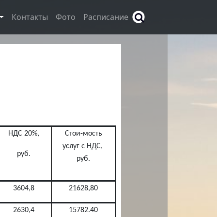
Контакты
Фото
Расписание
НДС 20%,
Стои-мость
услуг с НДС,
руб.
руб.
3604,8
21628,80
2630,4
15782.40