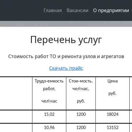
Главная
Вакансии
О предприятии
Перечень услуг
Стоимость работ ТО и ремонта узлов и агрегатов
Скачать прайс
Трудо-емкость
Стои-мость,
Цена
работ,
чел\час,
руб.
чел\час
руб.
15,02
1200
18024
10,96
1200
13152