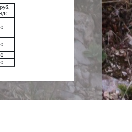
руб.,
 НДС
00
00
00
00
 сайта необходимо ссылаться на источник.